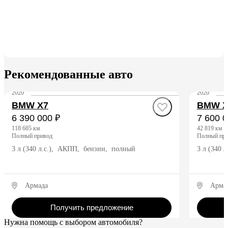
Рекомендованные авто
2020
2020
BMW X7
BMW X
6 390 000 ₽
7 600 0
118 685 км
42 819 км
полный привод
полный пр
3 л (340 л.с.), АКПП, бензин, полный
3 л (340 
Армада
Арма
Получить предложение
Нужна помощь с выбором автомобиля?