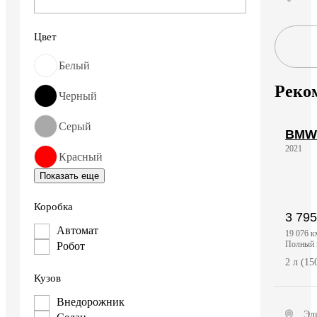
Цвет
Белый
Реко
Черный
Серый
BMW
2021
Красный
Показать еще
Коробка
3 795
Автомат
19 076 к
полный
Робот
2 л (1
Кузов
Внедорожник
Эл