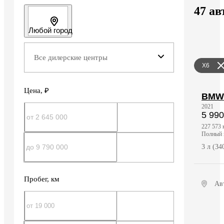
47 ав
Любой город
Все дилерские центры
X6
Цена
, ₽
BMW
2021
5 990
227 573 
полный
3 л (3
Пробег
, км
Ав