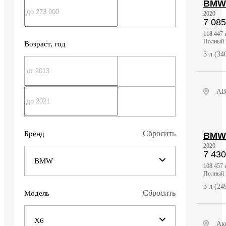
BMW
2020
7 085
118 447 
полный
Возраст
, год
3 л (3
АВ
Сбросить
Бренд
BMW
2020
7 430
BMW
108 457 
полный
3 л (2
Сбросить
Модель
X6
Ак