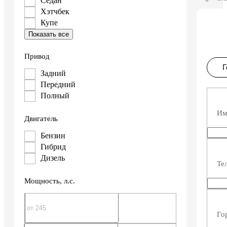
Седан
Хэтчбек
Купе
Показать все
Привод
Г
Задний
Передний
Полный
И
Двигатель
Бензин
Гибрид
Дизель
Те
Мощность
, л.с.
Го