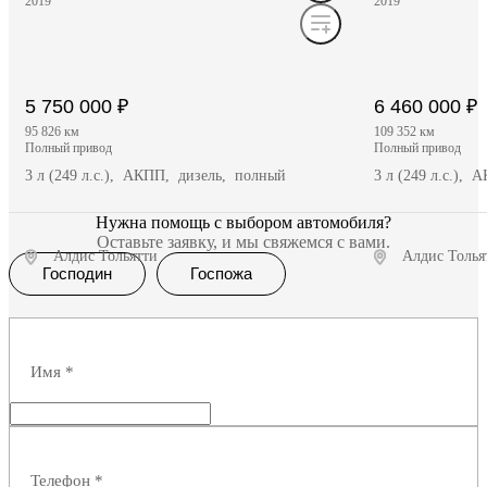
2019
2019
5 750 000 ₽
6 460 000 ₽
95 826 км
109 352 км
полный привод
полный привод
3 л (249 л.с.), АКПП, дизель, полный
3 л (249 л.с.),
Нужна помощь с выбором автомобиля?
Оставьте заявку, и мы свяжемся с вами.
Алдис Тольятти
Алдис Толья
Господин
Госпожа
Получить предложение
Полу
Имя
*
Телефон
*