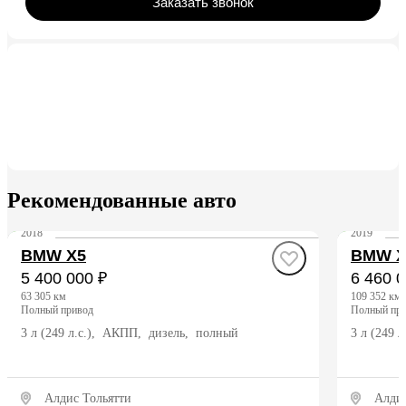
Заказать звонок
Рекомендованные авто
2018
2019
BMW X5
BMW X
5 400 000 ₽
6 460 0
63 305 км
109 352 км
полный привод
полный пр
3 л (249 л.с.), АКПП, дизель, полный
3 л (249 
Алдис Тольятти
Алдис