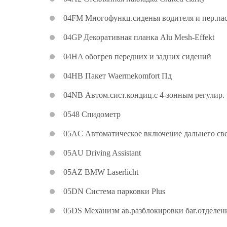
04FM Многофункц.сиденья водителя и пер.пас
04GP Декоративная планка Alu Mesh-Effekt
04HA обогрев передних и задних сидений
04HB Пакет Waermekomfort Пд
04NB Автом.сист.кондиц.с 4-зонным регулир.
0548 Спидометр
05AC Автоматическое включение дальнего св
05AU Driving Assistant
05AZ BMW Laserlicht
05DN Система парковки Plus
05DS Механизм ав.разблокировки баг.отделен