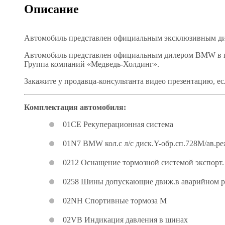
Описание
Автомобиль представлен официальным эксклюзивным ди
Автомобиль представлен официальным дилером BMW в г.
Группа компаний «Медведь-Холдинг».
Закажите у продавца-консультанта видео презентацию, ес
Комплектация автомобиля:
01CE Рекуперационная система
01N7 BMW кол.с л/с диск.Y-обр.сп.728M/ав.ре
0212 Оснащение тормозной системой экспорт.
0258 Шины допускающие движ.в аварийном 
02NH Спортивные тормоза M
02VB Индикация давления в шинах