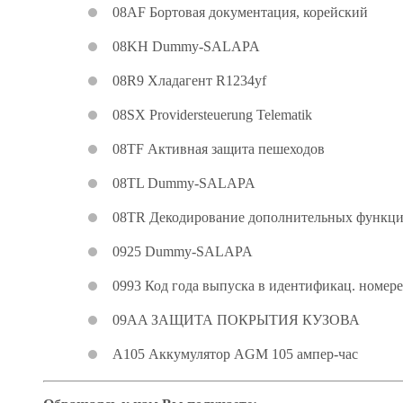
08AF Бортовая документация, корейский
08KH Dummy-SALAPA
08R9 Хладагент R1234yf
08SX Providersteuerung Telematik
08TF Активная защита пешеходов
08TL Dummy-SALAPA
08TR Декодирование дополнительных функц
0925 Dummy-SALAPA
0993 Код года выпуска в идентификац. номере
09AA ЗАЩИТА ПОКРЫТИЯ КУЗОВА
A105 Аккумулятор AGM 105 ампер-час