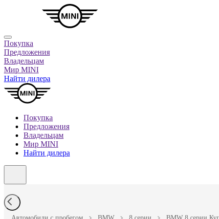
Покупка
Предложения
Владельцам
Мир MINI
Найти дилера
Покупка
Предложения
Владельцам
Мир MINI
Найти дилера
Автомобили с пробегом
BMW
8 серии
BMW 8 серии Купе