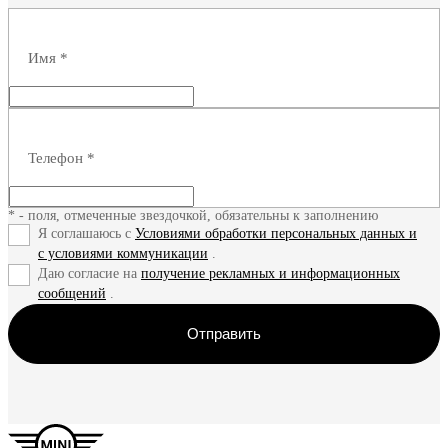
Получить предложение
Полу
Имя
*
Телефон
*
* - поля, отмеченные звездочкой, обязательны к заполнению
Я соглашаюсь с
Условиями обработки персональных данных и
с условиями коммуникации
.
Даю согласие на
получение рекламных и информационных
сообщений
.
Отправить