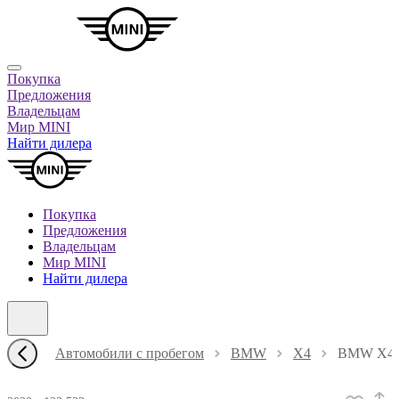
Покупка
Предложения
Владельцам
Мир MINI
Найти дилера
Покупка
Предложения
Владельцам
Мир MINI
Найти дилера
Автомобили с пробегом
BMW
X4
BMW X4 В