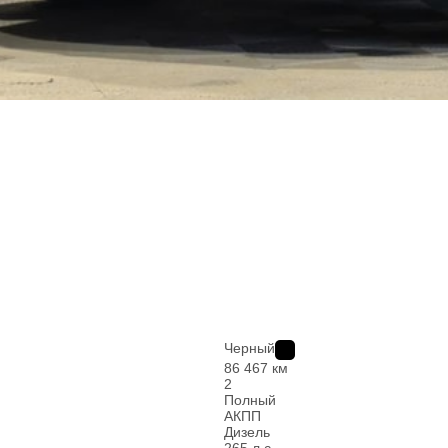
Черный
86 467 км
2
Полный
АКПП
Дизель
265 л.с.