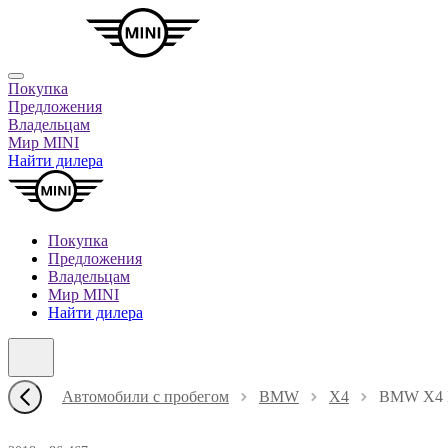
Покупка
Предложения
Владельцам
Мир MINI
Найти дилера
Покупка
Предложения
Владельцам
Мир MINI
Найти дилера
Автомобили с пробегом
BMW
X4
BMW X4 В