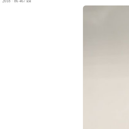
2018
·
86 467 км