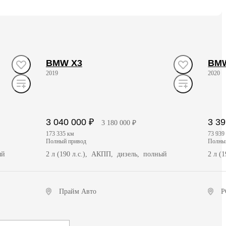
BMW X3
BM
2019
2020
3 040 000 ₽
3 39
3 180 000 ₽
173 335 км
73 939
полный привод
полн
ый
2 л (190 л.с.), АКПП, дизель, полный
2 л (
Прайм Авто
Р
Получить предложение