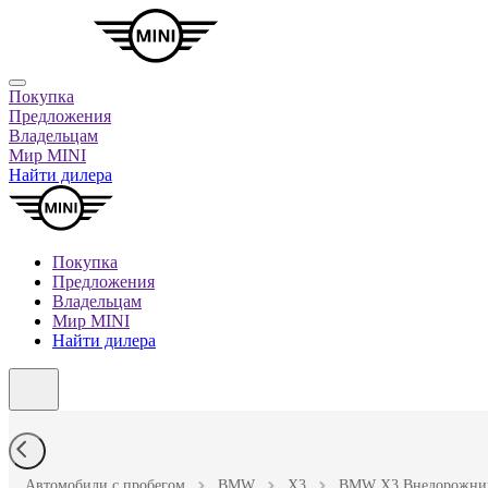
Покупка
Предложения
Владельцам
Мир MINI
Найти дилера
Покупка
Предложения
Владельцам
Мир MINI
Найти дилера
Автомобили с пробегом
BMW
X3
BMW X3 Внедорожник 