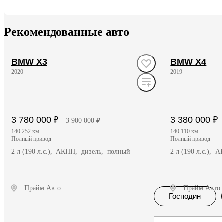
Рекомендованные авто
BMW X3
BMW X4
2020
2019
3 780 000 ₽
3 380 000 ₽
3 900 000 ₽
140 252 км
140 110 км
полный привод
полный привод
2 л (190 л.с.), АКПП, дизель, полный
2 л (190 л.с.),
Прайм Авто
Прайм Авто
Господин
Получить предложение
Полу