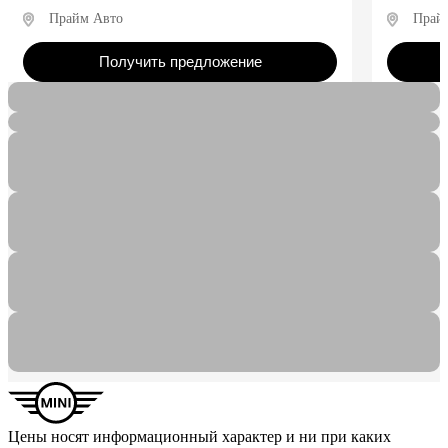
Прайм Авто
Прай
Получить предложение
Цены носят информационный характер и ни при каких