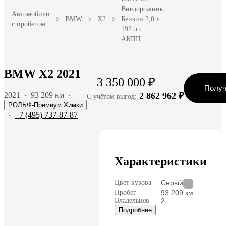
Внедорожник
Автомобили
BMW
X2
Бензин 2,0 л
с пробегом
192 л.с.
АКПП
BMW X2 2021
3 350 000 ₽
Получ
2021
·
93 209 км
·
2 862 962 ₽
С учётом выгод:
РОЛЬФ-Премиум Химки
·
+7 (495) 737-87-87
Характеристики
Цвет кузова
Серый
Пробег
93 209 км
Владельцев
2
Подробнее