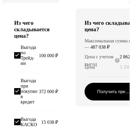
Из чего
Из чего складыва
складывается
цена?
цена?
Максимальная сумма в
—
487 038 ₽
Выгода
по
100 000 ₽
Цена с учетом
2 862 
Трейд-
ин
выгод
Цена
3 350 
Выгода
при
покупке
372 000 ₽
Получить предл
в
кредит
Выгода
15 038 ₽
КАСКО