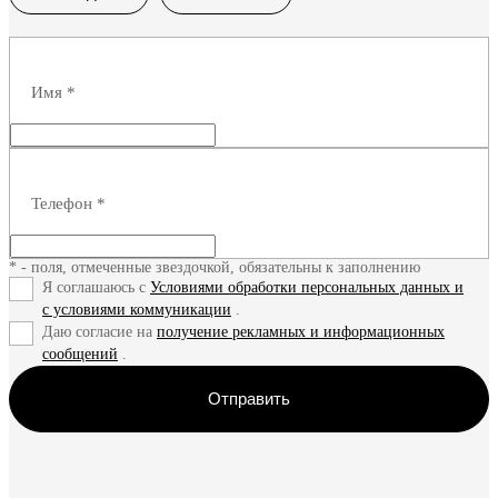
Получить предложение
Полу
Имя
*
Телефон
*
* - поля, отмеченные звездочкой, обязательны к заполнению
Я соглашаюсь с
Условиями обработки персональных данных и
с условиями коммуникации
.
Даю согласие на
получение рекламных и информационных
сообщений
.
Отправить