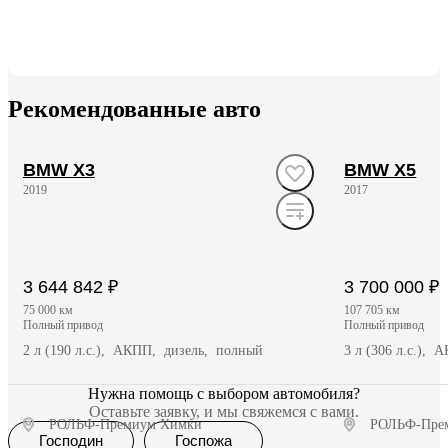
Рекомендованные авто
BMW X3
BMW X5
2019
2017
3 644 842 ₽
3 700 000 ₽
75 000 км
107 705 км
полный привод
полный привод
2 л (190 л.с.), АКПП, дизель, полный
3 л (306 л.с.),
Нужна помощь с выбором автомобиля?
Оставьте заявку, и мы свяжемся с вами.
РОЛЬФ-Премиум Химки
РОЛЬФ-Пре
Господин
Госпожа