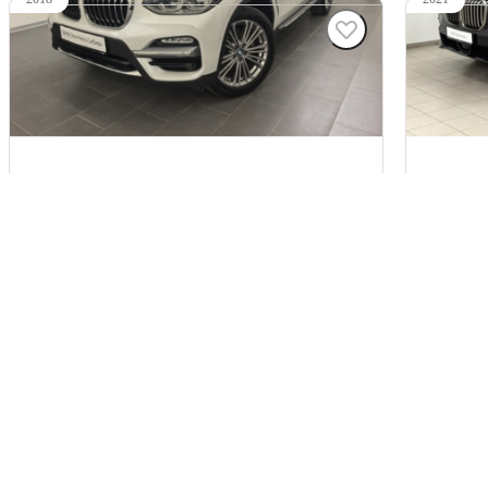
BMW X3
BMW X
3 845 000 ₽
10 495
97 454 км
67 113 км
полный привод
полный пр
2 л (184 л.с.), АКПП, бензин, полный привод
4.4 л (5