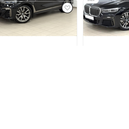
7
BMW 7 серии
 000 ₽
7 495 000 ₽
22 935 км
ивод
полный привод
30 л.с.), АКПП, бензин, полный привод
3 л (249 л.с.), АКПП,