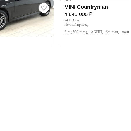
MINI Countryman
4 645 000 ₽
54 153 км
полный привод
 дизель, полный привод
2 л (306 л.с.), АКПП, бензин, пол