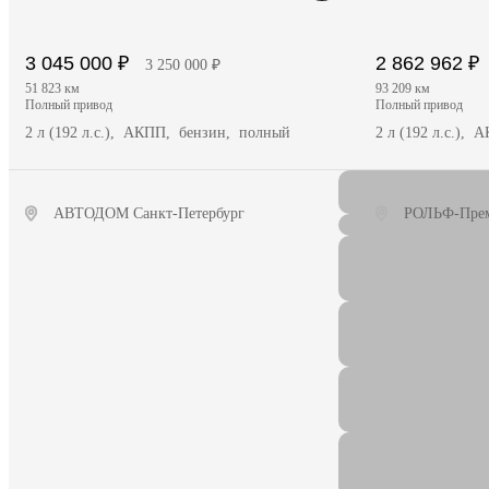
3 045 000 ₽
2 862 962 ₽
3 250 000 ₽
51 823 км
93 209 км
полный привод
полный привод
2 л (192 л.с.), АКПП, бензин, полный
2 л (192 л.с.),
АВТОДОМ Санкт-Петербург
РОЛЬФ-Пре
Получить предложение
Полу