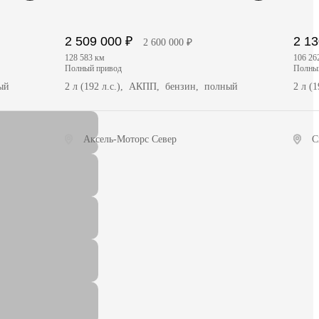
2 509 000 ₽
2 13
2 600 000 ₽
128 583 км
106 26
полный привод
полн
ый
2 л (192 л.с.), АКПП, бензин, полный
2 л (
Аксель-Моторс Север
С
Получить предложение