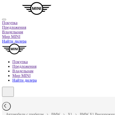
Покупка
Предложения
Владельцам
Мир MINI
Найти дилера
Покупка
Предложения
Владельцам
Мир MINI
Найти дилера
Автомобили с пробегом
BMW
X1
BMW X1 Внедорожник 