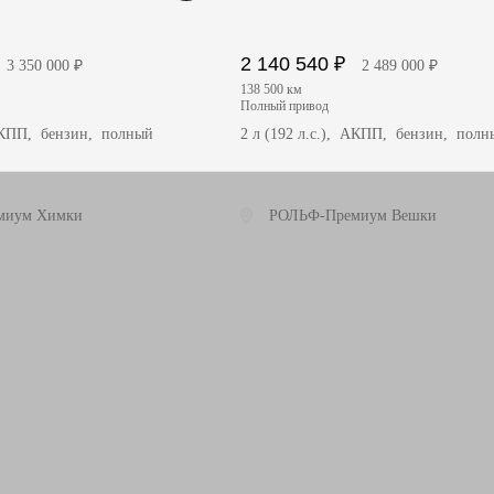
2 140 540 ₽
3 350 000 ₽
2 489 000 ₽
138 500 км
полный привод
 АКПП, бензин, полный
2 л (192 л.с.), АКПП, бензин, полн
миум Химки
РОЛЬФ-Премиум Вешки
чить предложение
Получить предложение