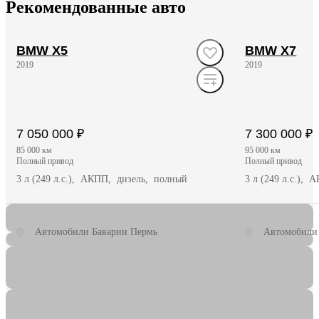
Рекомендованные авто
BMW X5
BMW X7
2019
2019
7 050 000 ₽
7 300 000 ₽
85 000 км
95 000 км
полный привод
полный привод
3 л (249 л.с.), АКПП, дизель, полный
3 л (249 л.с.),
Автомобили Баварии Пермь
Автомобили
Получить предложение
Полу