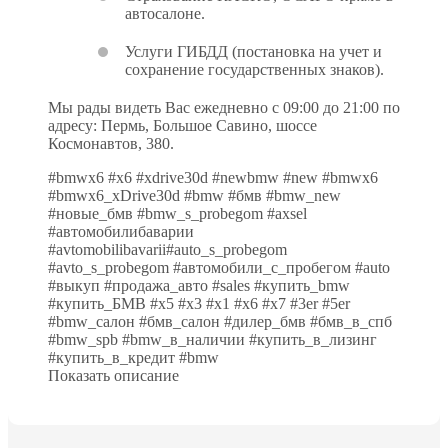
автосалоне.
Услуги ГИБДД (постановка на учет и
сохранение государственных знаков).
Мы рады видеть Вас ежедневно с 09:00 до 21:00 по
адресу: Пермь, Большое Савино, шоссе
Космонавтов, 380.
#bmwх6 #х6 #хdrivе30d #nеwbmw #nеw #bmwх6
#bmwх6_хDrivе30d #bmw #бмв #bmw_nеw
#новые_бмв #bmw_s_рrоbеgоm #ахsеl
#автомобилибаварии
#avtomobilibavarii#аutо_s_рrоbеgоm
#аvtо_s_рrоbеgоm #автомобили_с_пробегом #аutо
#выкуп #продажа_авто #sаlеs #купить_bmw
#купить_БМВ #х5 #х3 #х1 #х6 #х7 #3еr #5еr
#bmw_салон #бмв_салон #дилер_бмв #бмв_в_спб
#bmw_sрb #bmw_в_наличии #купить_в_лизинг
#купить_в_кредит #bmw
Показать описание