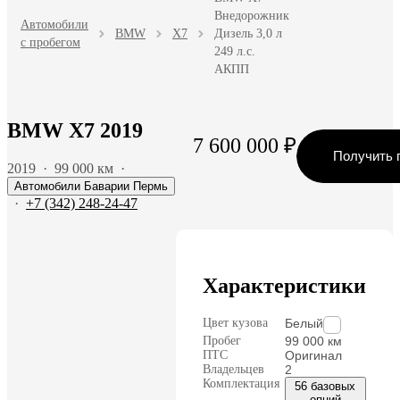
Внедорожник
Автомобили
BMW
X7
Дизель 3,0 л
с пробегом
249 л.с.
АКПП
BMW X7 2019
7 600 000 ₽
Получить 
2019
·
99 000 км
·
Автомобили Баварии Пермь
·
+7 (342) 248-24-47
Характеристики
Цвет кузова
Белый
Пробег
99 000 км
ПТС
Оригинал
Владельцев
2
Комплектация
56 базовых
опций