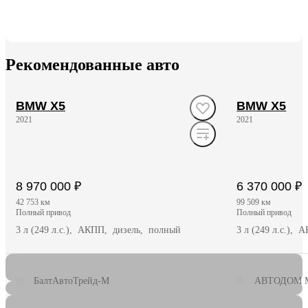
Рекомендованные авто
BMW X5
BMW X5
2021
2021
8 970 000 ₽
6 370 000 ₽
42 753 км
99 509 км
полный привод
полный привод
3 л (249 л.с.), АКПП, дизель, полный
3 л (249 л.с.),
БалтАвтоТрейд-М
АВТОДОМ 