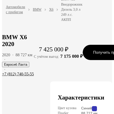
Внедорожник
Автомобили
BMW
X6
Дизель 3,0 л
с пробегом
249 л.с.
АКПП
BMW X6
2020
7 425 000 ₽
Получить п
2020
·
88 727 км
7 175 000 ₽
С учётом выгод:
·
Евросиб Лахта
·
+7 (812) 740-55-55
Характеристики
Цвет кузова
Синий
Пробег
88 727 км