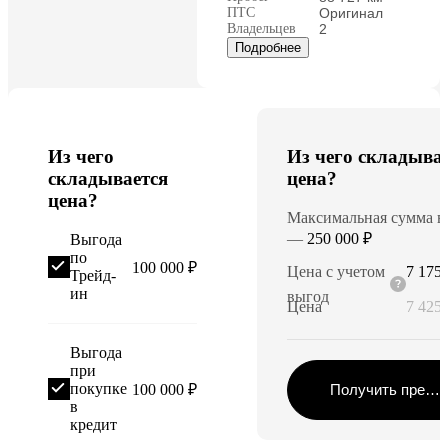
ПТС
Оригинал
Владельцев
2
Подробнее
Из чего
Из чего складыва
складывается
цена?
цена?
Максимальная сумма в
—
250 000 ₽
Выгода
по
100 000 ₽
Цена с учетом
7 175 
Трейд-
ин
выгод
Цена
7 425 
Выгода
при
покупке
100 000 ₽
Получить предл
в
кредит