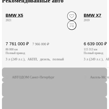
Рекомендованные авто
BMW X5
BMW X7
2021
2019
7 761 000 ₽
6 639 000 ₽
7 966 000 ₽
86 000 км
115 313 км
полный привод
полный привод
3 л (249 л.с.), АКПП, дизель, полный
3 л (249 л.с.),
АВТОДОМ Санкт-Петербург
Аксель-Мото
Получить предложение
Полу