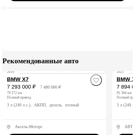
Рекомендованные авто
2019
2021
BMW X7
BMW X
7 293 000 ₽
7 894 0
7 480 000 ₽
79 272 км
91 384 км
полный привод
полный пр
3 л (249 л.с.), АКПП, дизель, полный
3 л (249 
Аксель-Моторс
АВТО