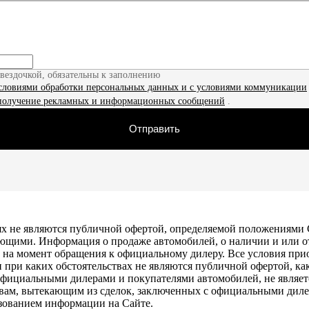
звездочкой, обязательны к заполнению
словиями обработки персональных данных и с условиями коммуникации
получение рекламных и информационных сообщений
.
Отправить
х не являются публичной офертой, определяемой положениями С
ющими. Информация о продаже автомобилей, о наличии и или о
ть на момент обращения к официальному дилеру. Все условия пр
и при каких обстоятельствах не являются публичной офертой, 
официальными дилерами и покупателями автомобилей, не являе
ствам, вытекающим из сделок, заключенных с официальными диле
ьзованием информации на Сайте.