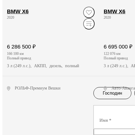
BMW X6
BMW X6
2020
2020
6 286 500 ₽
6 695 000 ₽
166 100 км
122 076 км
полный привод
полный привод
3 л (249 л.с.), АКПП, дизель, полный
3 л (249 л.с.),
РОЛЬФ-Премиум Вешки
Авто-Аванг
Господин
Получить предложение
Полу
Имя
*