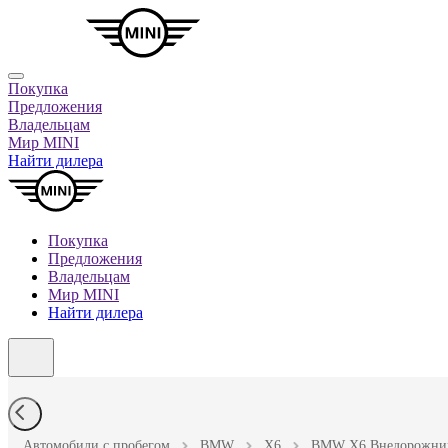
Покупка
Предложения
Владельцам
Мир MINI
Найти дилера
Покупка
Предложения
Владельцам
Мир MINI
Найти дилера
Автомобили с пробегом
BMW
X6
BMW X6 Внедорожник 