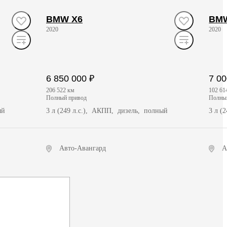
BMW X6
BM
2020
2020
6 850 000 ₽
7 00
206 522 км
102 61
полный привод
полн
ый
3 л (249 л.с.), АКПП, дизель, полный
3 л (
Авто-Авангард
А
Получить предложение