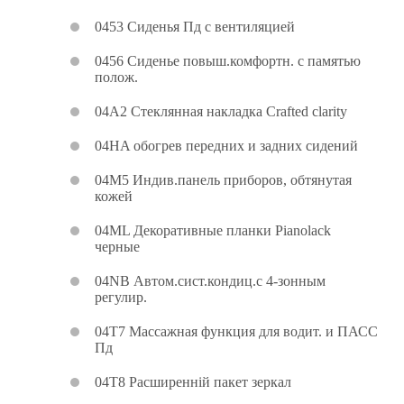
0453 Сиденья Пд с вентиляцией
0456 Сиденье повыш.комфортн. с памятью
полож.
04A2 Стеклянная накладка Crafted clarity
04HA обогрев передних и задних сидений
04M5 Индив.панель приборов, обтянутая
кожей
04ML Декоративные планки Pianolack
черные
04NB Автом.сист.кондиц.с 4-зонным
регулир.
04T7 Массажная функция для водит. и ПАСС
Пд
04T8 Расширенній пакет зеркал