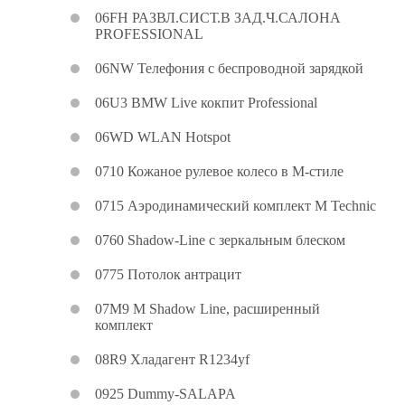
06FH РАЗВЛ.СИСТ.В ЗАД.Ч.САЛОНА
PROFESSIONAL
06NW Телефония с беспроводной зарядкой
06U3 BMW Live кокпит Professional
06WD WLAN Hotspot
0710 Кожаное рулевое колесо в M-стиле
0715 Аэродинамический комплект M Technic
0760 Shadow-Line с зеркальным блеском
0775 Потолок антрацит
07M9 M Shadow Line, расширенный
комплект
08R9 Хладагент R1234yf
0925 Dummy-SALAPA