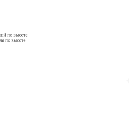
й
ний по высоте
ля по высоте