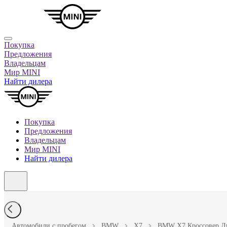
Покупка
Предложения
Владельцам
Мир MINI
Найти дилера
Покупка
Предложения
Владельцам
Мир MINI
Найти дилера
Автомобили с пробегом
BMW
X7
BMW X7 Кроссовер Диз