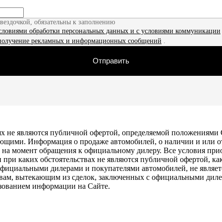
звездочкой, обязательны к заполнению
словиями обработки персональных данных и с условиями коммуникации
получение рекламных и информационных сообщений
.
Отправить
х не являются публичной офертой, определяемой положениями С
ющими. Информация о продаже автомобилей, о наличии и или о
ть на момент обращения к официальному дилеру. Все условия пр
и при каких обстоятельствах не являются публичной офертой, 
официальными дилерами и покупателями автомобилей, не являе
ствам, вытекающим из сделок, заключенных с официальными диле
ьзованием информации на Сайте.