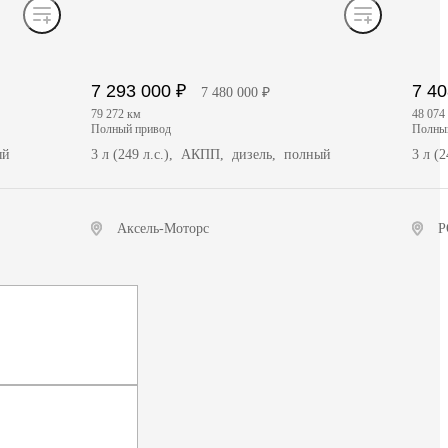
7 293 000 ₽
7 40
7 480 000 ₽
79 272 км
48 074
полный привод
полн
ый
3 л (249 л.с.), АКПП, дизель, полный
3 л (
Аксель-Моторс
Р
Получить предложение