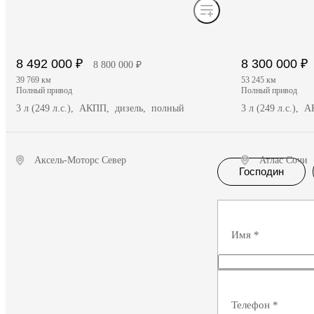
8 492 000 ₽
8 300 000 ₽
8 800 000 ₽
39 769 км
53 245 км
полный привод
полный привод
3 л (249 л.с.), АКПП, дизель, полный
3 л (249 л.с.),
Аксель-Моторс Север
Атлас Сочи
Господин
Получить предложение
Полу
Имя
*
Телефон
*