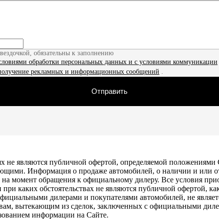
звездочкой, обязательны к заполнению
словиями обработки персональных данных и с условиями коммуникации
получение рекламных и информационных сообщений
.
Отправить
х не являются публичной офертой, определяемой положениями С
ющими. Информация о продаже автомобилей, о наличии и или о
ть на момент обращения к официальному дилеру. Все условия пр
и при каких обстоятельствах не являются публичной офертой, 
официальными дилерами и покупателями автомобилей, не являе
ствам, вытекающим из сделок, заключенных с официальными диле
ьзованием информации на Сайте.