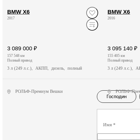
BMW X6
BMW X6
2017
2016
3 089 000 ₽
3 095 140 ₽
157 548 км
155 405 км
полный привод
полный привод
3 л (249 л.с.), АКПП, дизель, полный
3 л (249 л.с.),
РОЛЬФ-Премиум Вешки
РОЛЬФ-Пре
Господин
Получить предложение
Полу
Имя
*