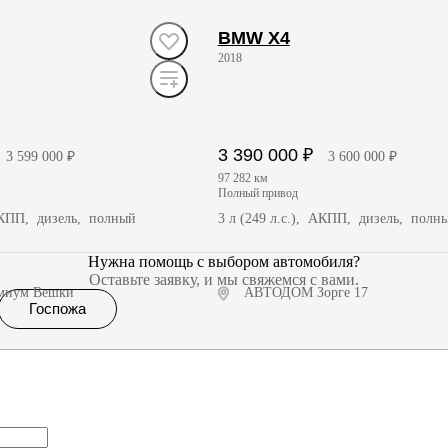
BMW X4
2018
3 390 000 ₽
3 599 000 ₽
3 600 000 ₽
97 282 км
полный привод
 АКПП, дизель, полный
3 л (249 л.с.), АКПП, дизель, полн
Нужна помощь с выбором автомобиля?
Оставьте заявку, и мы свяжемся с вами.
миум Вешки
АВТОДОМ Зорге 17
Госпожа
чить предложение
Получить предложение