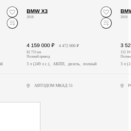
BMW X3
BMW
2018
2018
4 159 000 ₽
3 52
4 472 000 ₽
82 753 км
152 18
полный привод
полн
ый
3 л (249 л.с.), АКПП, дизель, полный
3 л (
АВТОДОМ МКАД 51
Р
Получить предложение