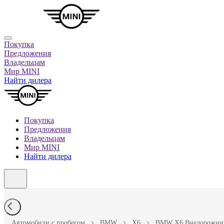
Покупка
Предложения
Владельцам
Мир MINI
Найти дилера
Покупка
Предложения
Владельцам
Мир MINI
Найти дилера
Автомобили с пробегом
BMW
X6
BMW X6 Внедорожник 