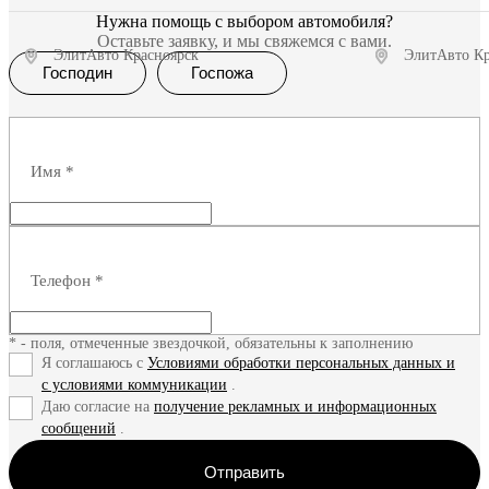
Нужна помощь с выбором автомобиля?
Оставьте заявку, и мы свяжемся с вами.
ЭлитАвто Красноярск
ЭлитАвто Кр
Господин
Госпожа
Получить предложение
Полу
Имя
*
Телефон
*
* - поля, отмеченные звездочкой, обязательны к заполнению
Я соглашаюсь с
Условиями обработки персональных данных и
с условиями коммуникации
.
Даю согласие на
получение рекламных и информационных
сообщений
.
Отправить