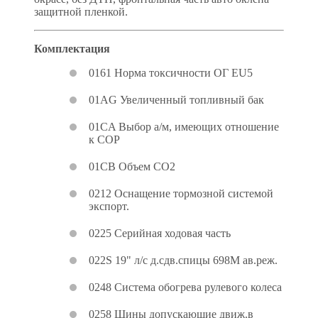
защитной пленкой.
Комплектация
0161 Норма токсичности ОГ EU5
01AG Увеличенный топливный бак
01CA Выбор а/м, имеющих отношение
к COP
01CB Объем CO2
0212 Оснащение тормозной системой
экспорт.
0225 Серийная ходовая часть
022S 19" л/с д.сдв.спицы 698M ав.реж.
0248 Система обогрева рулевого колеса
0258 Шины допускающие движ.в