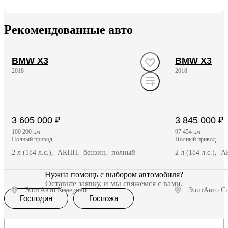
Рекомендованные авто
BMW X3
BMW X3
2018
2018
3 605 000 ₽
3 845 000 ₽
100 200 км
97 454 км
полный привод
полный привод
2 л (184 л.с.), АКПП, бензин, полный
2 л (184 л.с.),
Нужна помощь с выбором автомобиля?
Оставьте заявку, и мы свяжемся с вами.
ЭлитАвто Кемерово
ЭлитАвто С
Господин
Госпожа
Получить предложение
Полу