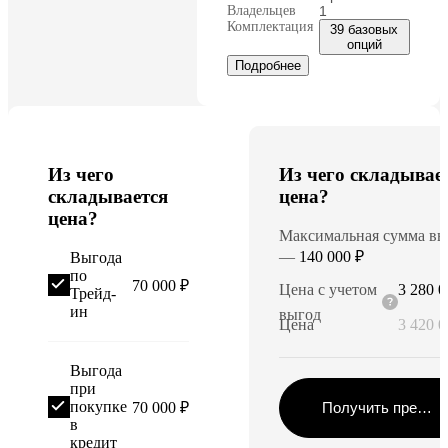
Владельцев
1
Комплектация
39 базовых
опций
Подробнее
Из чего
Из чего складывае
складывается
цена?
цена?
Максимальная сумма вы
—
140 000 ₽
Выгода
по
70 000 ₽
Цена с учетом
3 280 0
Трейд-
ин
выгод
Цена
3 420 0
Выгода
при
покупке
70 000 ₽
Получить предло
в
кредит