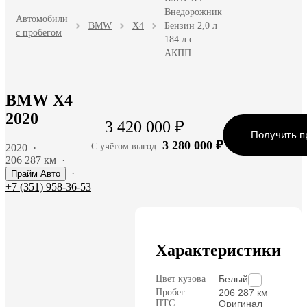
Внедорожник
Автомобили
BMW
X4
Бензин 2,0 л
с пробегом
184 л.с.
АКПП
BMW X4
2020
3 420 000 ₽
Получить п
3 280 000 ₽
С учётом выгод:
2020
·
206 287 км
·
·
Прайм Авто
+7 (351) 958-36-53
Характеристики
Цвет кузова
Белый
Пробег
206 287 км
ПТС
Оригинал