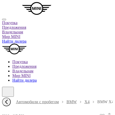
Покупка
Предложения
Владельцам
Мир MINI
Найти дилера
Покупка
Предложения
Владельцам
Мир MINI
Найти дилера
Автомобили с пробегом
BMW
X4
BMW X4 В