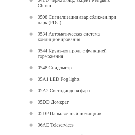
04LU черн.глянц., акцент Perlglanz
Chrom
0508 Сигнализация авар.сближен.при
парк.(PDC)
0534 Автоматическая система
кондиционирования
0544 Круиз-контроль с функцией
торможения
0548 Спидометр
05A1 LED Fog lights
05A2 Светодиодная фара
05DD Домкрат
05DP Парковочный помощник
06AE Teleservices