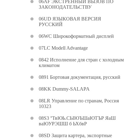
06AF ЭКСТРЕННЫЙ ВЫЗОВ ПО
ЗАКОНОДАТЕЛЬСТВУ
06UD ЯЗЫКОВАЯ ВЕРСИЯ
РУССКИЙ
06WC Широкоформатный дисплей
07LC Modell Advantage
0842 Исполнение для стран с холодным
климатом
0891 Бортовая документация, русский
08KK Dummy-SALAPA
08LR Управление по странам, Россия
10323
08S3 °ТвЮЬ.СЫЮЪШаЮТЪР ЯаШ
ваЮУРЭШШ б ЬХбвР
08SD Защита картера, экспортные