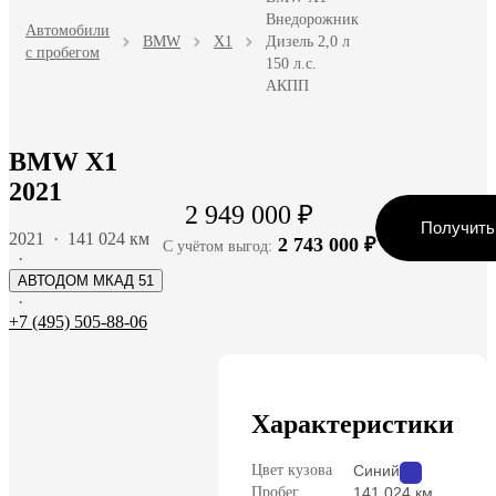
Внедорожник
Автомобили
BMW
X1
Дизель 2,0 л
с пробегом
150 л.с.
АКПП
BMW X1
2021
2 949 000 ₽
Получить
2021
·
141 024 км
2 743 000 ₽
С учётом выгод:
·
АВТОДОМ МКАД 51
·
+7 (495) 505-88-06
Характеристики
Цвет кузова
Синий
Пробег
141 024 км