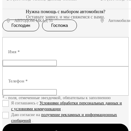
Нужна помощь с выбором автомобиля?
Оставьте заявку, и мы свяжемся с вами.
АВТОДОМ МКАД 51
Автомобили
Господин
Госпожа
Получить предложение
Полу
Имя
*
Телефон
*
* - поля, отмеченные звездочкой, обязательны к заполнению
Я соглашаюсь с
Условиями обработки персональных данных и
с условиями коммуникации
.
Даю согласие на
получение рекламных и информационных
сообщений
.