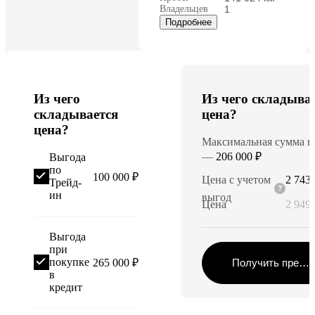
Владельцев
1
Подробнее
Из чего
Из чего складыва
складывается
цена?
цена?
Максимальная сумма в
—
206 000 ₽
Выгода
по
100 000 ₽
Цена с учетом
2 743 
Трейд-
ин
выгод
Цена
2 949 
Выгода
при
покупке
265 000 ₽
Получить предл
в
кредит