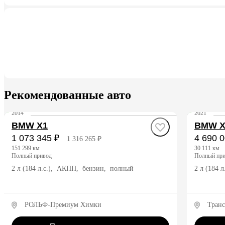
Рекомендованные авто
2014
2021
BMW X1
BMW X
1 073 345 ₽
4 690 0
1 316 265 ₽
151 299 км
30 111 км
полный привод
полный пр
2 л (184 л.с.), АКПП, бензин, полный
2 л (184 
РОЛЬФ-Премиум Химки
Транс