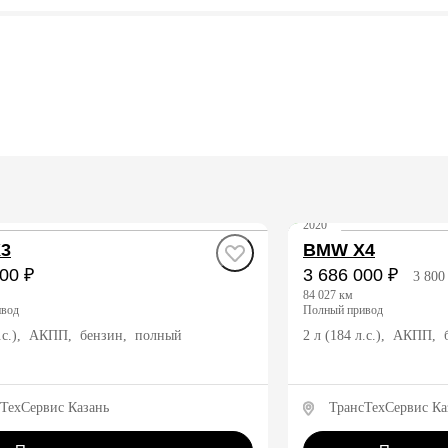
2020
3
BMW X4
00 ₽
3 686 000 ₽
3 800
84 027 км
ивод
полный привод
л.с.), АКПП, бензин, полный
2 л (184 л.с.), АКПП,
ТехСервис Казань
ТрансТехСервис Ка