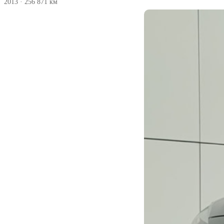
2013
·
256 871 км