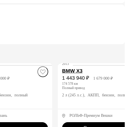
2013
BMW X3
1 443 940 ₽
 000 ₽
1 679 000 ₽
174 578 км
полный привод
 бензин, полный
2 л (245 л.с.), АКПП, бензин, пол
зань
РОЛЬФ-Премиум Вешки