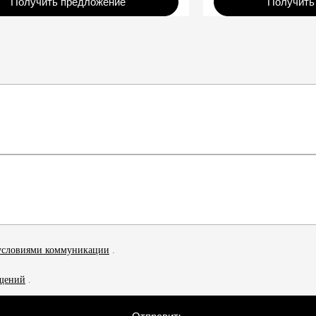
Получить предложение
Получить
 условиями коммуникации
.
бщений
.