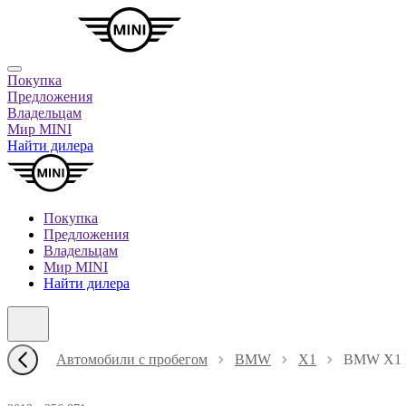
Покупка
Предложения
Владельцам
Мир MINI
Найти дилера
Покупка
Предложения
Владельцам
Мир MINI
Найти дилера
Автомобили с пробегом
BMW
X1
BMW X1 В