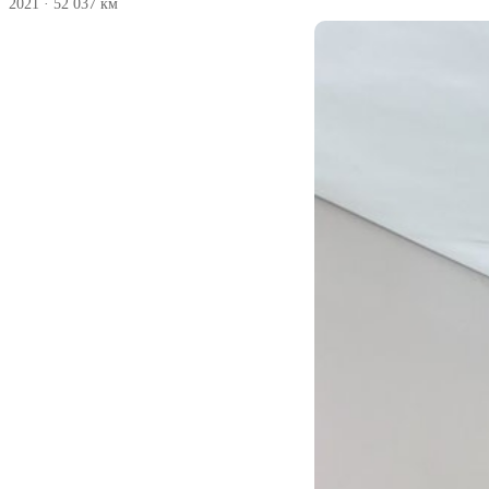
2021
·
52 037 км