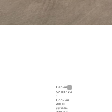
Серый
52 037 км
1
Полный
АКПП
Дизель
320 л.с.