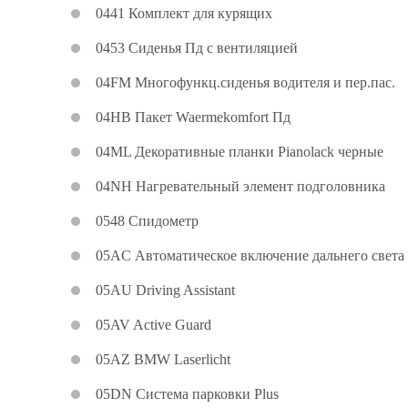
0441 Комплект для курящих
0453 Сиденья Пд с вентиляцией
04FM Многофункц.сиденья водителя и пер.пас.
04HB Пакет Waermekomfort Пд
04ML Декоративные планки Pianolack черные
04NH Нагревательный элемент подголовника
0548 Спидометр
05AC Автоматическое включение дальнего света
05AU Driving Assistant
05AV Active Guard
05AZ BMW Laserlicht
05DN Система парковки Plus