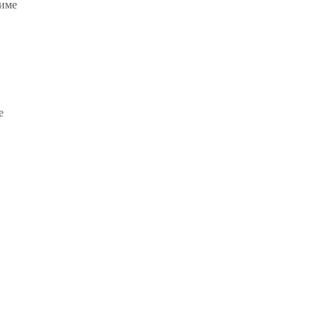
име
е