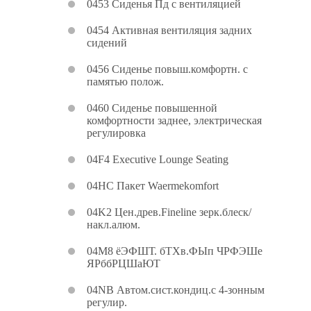
0453 Сиденья Пд с вентиляцией
0454 Активная вентиляция задних
сидений
0456 Сиденье повыш.комфортн. с
памятью полож.
0460 Сиденье повышенной
комфортности заднее, электрическая
регулировка
04F4 Executive Lounge Seating
04HC Пакет Waermekomfort
04K2 Цен.древ.Fineline зерк.блеск/
накл.алюм.
04M8 ёЭФШТ. бТХв.ФЫп ЧРФЭШе
ЯРббРЦШаЮТ
04NB Автом.сист.кондиц.с 4-зонным
регулир.