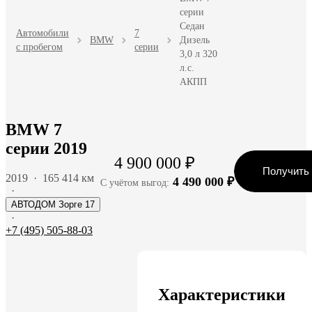
серии
Седан
Автомобили
7
BMW
Дизель
с пробегом
серии
3,0 л 320
л.с.
АКПП
BMW 7
серии 2019
4 900 000 ₽
Получить
2019
·
165 414 км
4 490 000 ₽
С учётом выгод:
·
АВТОДОМ Зорге 17
·
+7 (495) 505-88-03
Характеристики