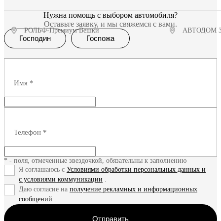
Нужна помощь с выбором автомобиля?
Оставьте заявку, и мы свяжемся с вами.
РОЛЬФ-Премиум Вешки
АВТОДОМ Зо
Господин
Госпожа
Получить предложение
Полу
Имя
*
Телефон
*
* - поля, отмеченные звездочкой, обязательны к заполнению
Я соглашаюсь с
Условиями обработки персональных данных и
с условиями коммуникации
.
Даю согласие на
получение рекламных и информационных
сообщений
.
Отправить