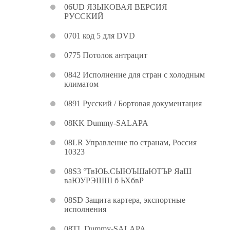
06UD ЯЗЫКОВАЯ ВЕРСИЯ
РУССКИЙ
0701 код 5 для DVD
0775 Потолок антрацит
0842 Исполнение для стран с холодным
климатом
0891 Русский / Бортовая документация
08KK Dummy-SALAPA
08LR Управление по странам, Россия
10323
08S3 °ТвЮЬ.СЫЮЪШаЮТЪР ЯаШ
ваЮУРЭШШ б ЬХбвР
08SD Защита картера, экспортные
исполнения
08TL Dummy-SALAPA