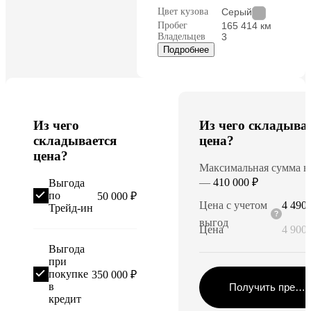
Цвет кузова
Серый
Пробег
165 414 км
Владельцев
3
Подробнее
Из чего
Из чего складыва
складывается
цена?
цена?
Максимальная сумма в
—
410 000 ₽
Выгода
по
50 000 ₽
Цена с учетом
4 490 
Трейд-ин
выгод
Цена
4 900 
Выгода
при
покупке
350 000 ₽
в
Получить предл
кредит