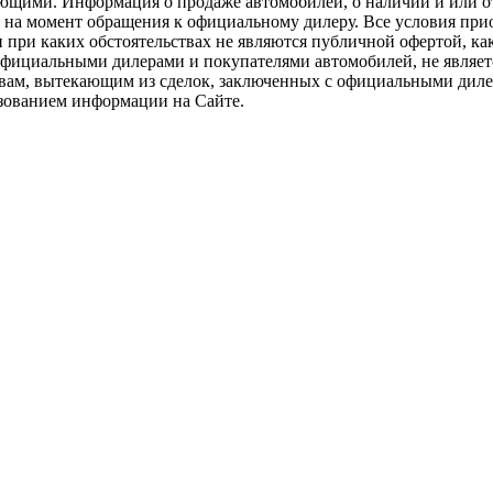
ющими. Информация о продаже автомобилей, о наличии и или о
ть на момент обращения к официальному дилеру. Все условия пр
и при каких обстоятельствах не являются публичной офертой, 
официальными дилерами и покупателями автомобилей, не являе
ствам, вытекающим из сделок, заключенных с официальными диле
ьзованием информации на Сайте.