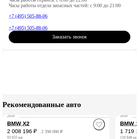
Часы работы отдела запасных частей: c 9:00 до 21:00
+7 (495) 505-88-06
+7 (495) 505-88-06
Заказать звонок
Рекомендованные авто
2020
2018
BMW X2
BMW 1
2 008 196 ₽
1 719 1
2 390 000 ₽
93 655 км
110 848 км